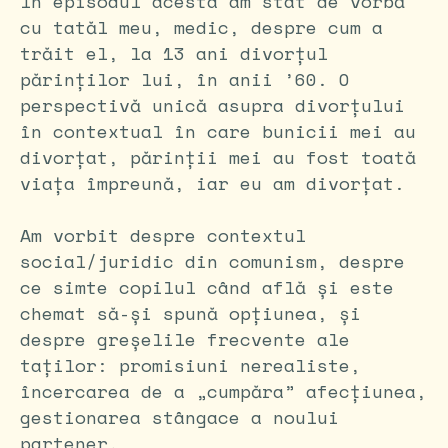
În episodul acesta am stat de vorbă
cu tatăl meu, medic, despre cum a
trăit el, la 13 ani divorțul
părinților lui, în anii ’60. O
perspectivă unică asupra divorțului
în contextual în care bunicii mei au
divorțat, părinții mei au fost toată
viața împreună, iar eu am divorțat.
Am vorbit despre contextul
social/juridic din comunism, despre
ce simte copilul când află și este
chemat să-și spună opțiunea, și
despre greșelile frecvente ale
taților: promisiuni nerealiste,
încercarea de a „cumpăra” afecțiunea,
gestionarea stângace a noului
partener.