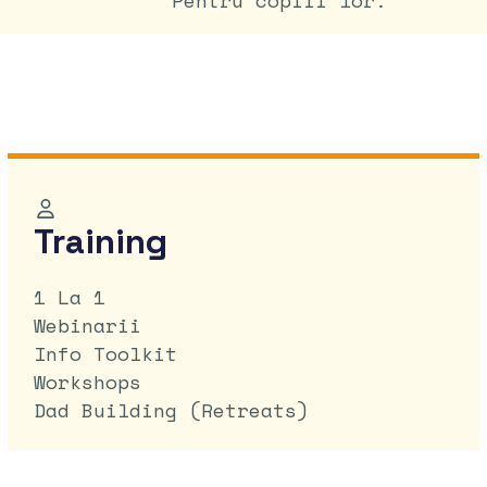
Pentru copiii lor.
Training
1 La 1
Webinarii
Info Toolkit
Workshops
Dad Building (retreats)