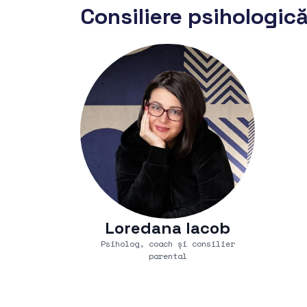
Consiliere psihologică
Loredana Iacob
Psiholog, coach și consilier
parental