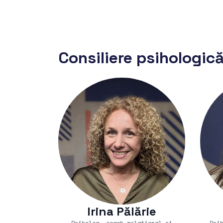
Consiliere psihologică
Irina Pălărie
Psiholog, coach relațional și
Psi