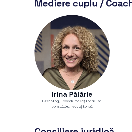
Mediere cuplu / Coac
Irina Pălărie
Psiholog, coach relațional și
consilier vocațional
Consiliere juridică