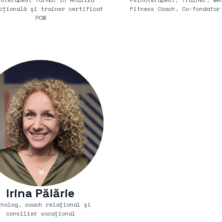
cțională și trainer certificat
Fitness Coach, Co-fondator
PCM
Irina Pălărie
iholog, coach relațional și
consilier vocațional