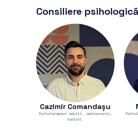
Consiliere psihologic
Cazimir Comandașu
Psihoterapeut adulți, adolescenți,
Psiho
cupluri