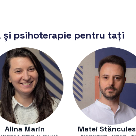
 și psihoterapie pentru tați
Alina Marin
Matei Stăncule
hoterapeut format în Analiză
Psihoterapeut, Trainer, Me