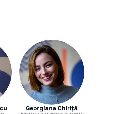
scu
Georgiana Chiriță
ntal
Psihoterapeut și trainer în focusing