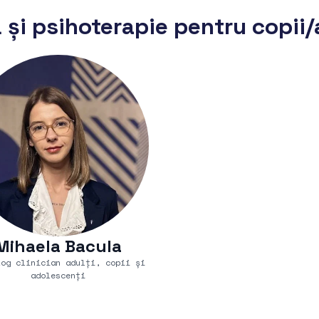
ă și psihoterapie pentru copii
Mihaela Bacula
log clinician adulți, copii și
adolescenți