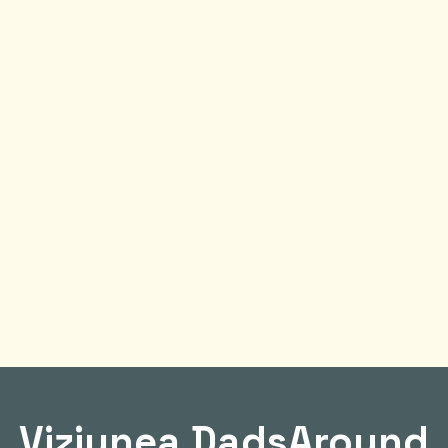
Viziunea DadsAround